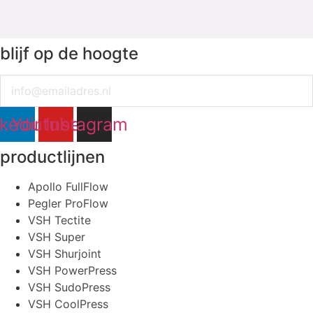
blijf op de hoogte
Email
nkedin
Youtube
Instagram
productlijnen
Apollo FullFlow
Pegler ProFlow
VSH Tectite
VSH Super
VSH Shurjoint
VSH PowerPress
VSH SudoPress
VSH CoolPress