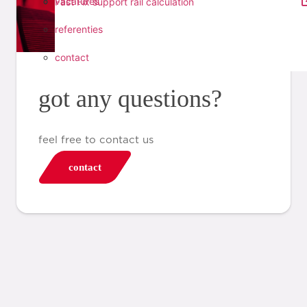
vacatures
Fast Fix support rail calculation
referenties
contact
got any questions?
feel free to contact us
contact