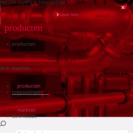
NIEUW: myIPS is beschikbaar
meer info
producten
producten
sluiten
markten
producten
toepassingen
markten
downloads