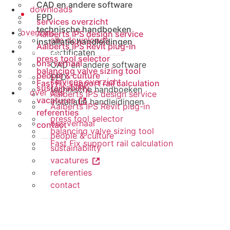
CAD en andere software
downloads
EPD
services overzicht
technische handboeken
over ons
Aalberts IPS design service
alle downloads
installatie handleidingen
Aalberts IPS Revit plug-in
services
certificaten
press tool selector
ons verhaal
CAD en andere software
balancing valve sizing tool
people & culture
EPD
services overzicht
Fast Fix support rail calculation
sustainability
technische handboeken
over ons
Aalberts IPS design service
vacatures
installatie handleidingen
Aalberts IPS Revit plug-in
referenties
press tool selector
ons verhaal
contact
balancing valve sizing tool
people & culture
Fast Fix support rail calculation
sustainability
vacatures
referenties
contact