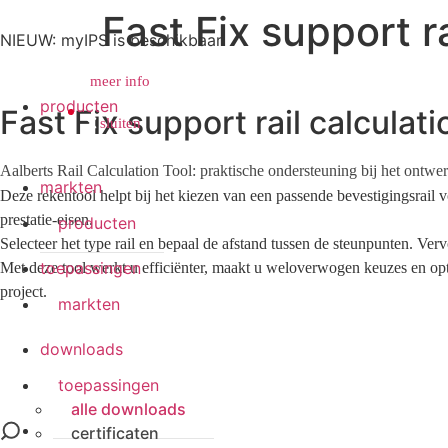
Fast Fix support ra
NIEUW: myIPS is beschikbaar
meer info
producten
Fast Fix support rail calculati
sluiten
sluiten
Aalberts Rail Calculation Tool: praktische ondersteuning bij het ontwe
markten
Deze rekentool helpt bij het kiezen van een passende bevestigingsrail
prestatie-eisen.
producten
Selecteer het type rail en bepaal de afstand tussen de steunpunten. Ve
toepassingen
Met deze tool werkt u efficiënter, maakt u weloverwogen keuzes en opt
project.
markten
downloads
toepassingen
alle downloads
services
certificaten