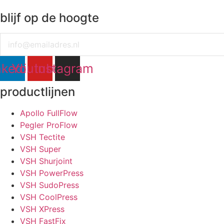
blijf op de hoogte
Email
nkedin
Youtube
Instagram
productlijnen
Apollo FullFlow
Pegler ProFlow
VSH Tectite
VSH Super
VSH Shurjoint
VSH PowerPress
VSH SudoPress
VSH CoolPress
VSH XPress
VSH FastFix