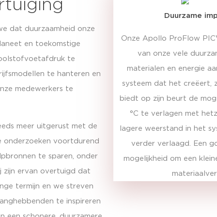
tuiging
Duurzame imp
 we dat duurzaamheid onze
Onze Apollo ProFlow PICV
planeet en toekomstige
van onze vele duurza
oolstofvoetafdruk te
materialen en energie aa
drijfsmodellen te hanteren en
systeem dat het creëert, 
 onze medewerkers te
biedt op zijn beurt de mo
°C te verlagen met hetz
teeds meer uitgerust met de
lagere weerstand in het s
we onderzoeken voortdurend
verder verlaagd. Een g
lpbronnen te sparen, onder
mogelijkheid om een klei
 zijn ervan overtuigd dat
materiaalver
ange termijn en we streven
langhebbenden te inspireren
n een schonere, duurzamere