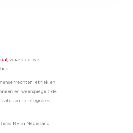
dal
, waardoor we
ties.
n mensenrechten, ethiek en
orieën en weerspiegelt de
viteiten te integreren,
tems B.V. in Nederland.