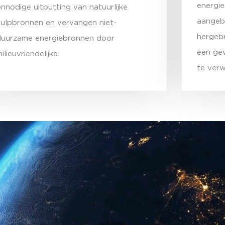
energie
nnodige uitputting van natuurlijke
aangebo
ulpbronnen en vervangen niet-
hergebr
duurzame energiebronnen door
een ge
ilieuvriendelijke.
te ver