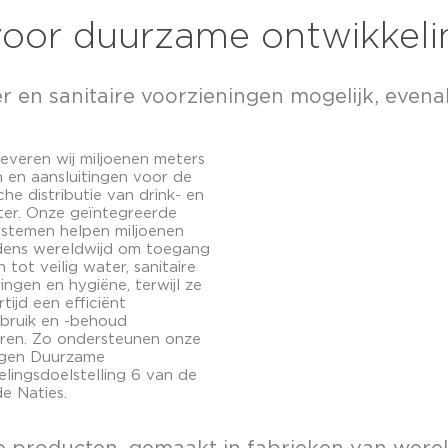
 voor duurzame ontwikkeli
en sanitaire voorzieningen mogelijk, evenal
 leveren wij miljoenen meters
n en aansluitingen voor de
che distributie van drink- en
ter. Onze geïntegreerde
ystemen helpen miljoenen
dens wereldwijd om toegang
n tot veilig water, sanitaire
ingen en hygiëne, terwijl ze
rtijd een efficiënt
bruik en -behoud
ren. Zo ondersteunen onze
ngen Duurzame
lingsdoelstelling 6 van de
e Naties.