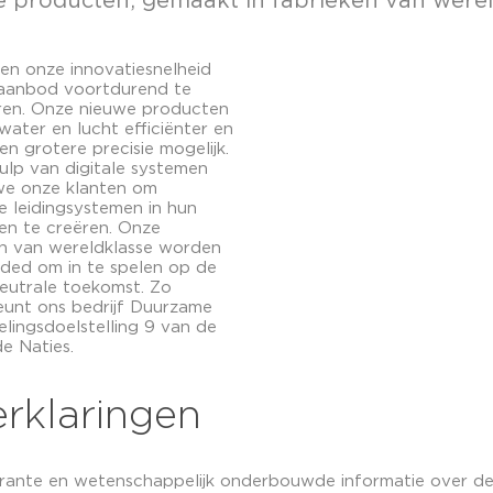
e producten, gemaakt in fabrieken van were
en onze innovatiesnelheid
aanbod voortdurend te
ren. Onze nieuwe producten
water en lucht efficiënter en
n grotere precisie mogelijk.
lp van digitale systemen
we onze klanten om
te leidingsystemen in hun
n te creëren. Onze
en van wereldklasse worden
ded om in te spelen op de
eutrale toekomst. Zo
eunt ons bedrijf Duurzame
lingsdoelstelling 9 van de
e Naties.
rklaringen
parante en wetenschappelijk onderbouwde informatie over d