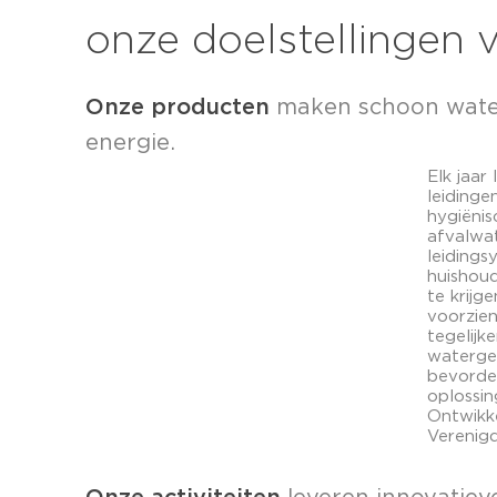
onze doelstellingen
Onze producten
maken schoon water 
energie.
Elk jaar
leidinge
hygiënis
afvalwa
leidings
huishou
te krijge
voorzien
tegelijke
waterge
bevorde
oplossi
Ontwikke
Verenigd