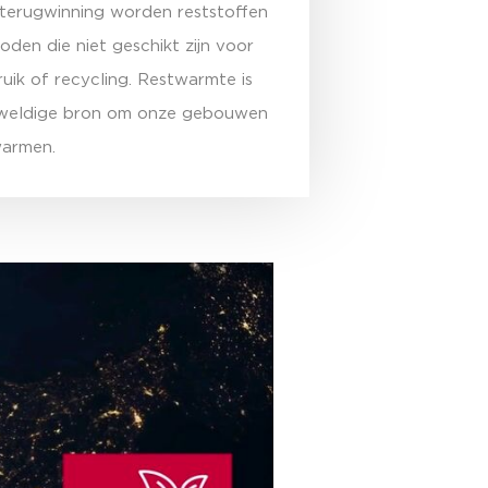
terugwinning worden reststoffen
den die niet geschikt zijn voor
uik of recycling. Restwarmte is
weldige bron om onze gebouwen
warmen.