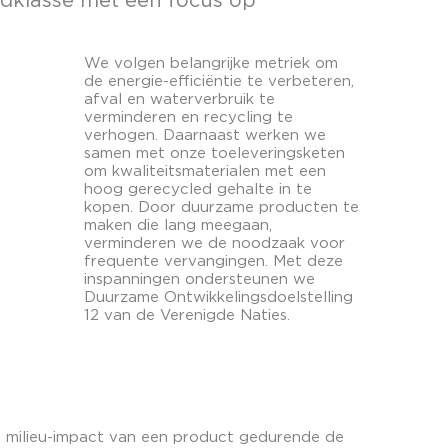
ldklasse met een focus op
We volgen belangrijke metriek om
de energie-efficiëntie te verbeteren,
afval en waterverbruik te
verminderen en recycling te
verhogen. Daarnaast werken we
samen met onze toeleveringsketen
om kwaliteitsmaterialen met een
hoog gerecycled gehalte in te
kopen. Door duurzame producten te
maken die lang meegaan,
verminderen we de noodzaak voor
frequente vervangingen. Met deze
inspanningen ondersteunen we
Duurzame Ontwikkelingsdoelstelling
12 van de Verenigde Naties.
e milieu-impact van een product gedurende de