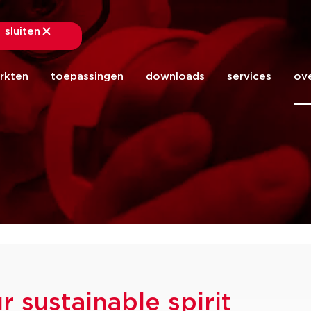
sluiten
sluiten
rkten
toepassingen
downloads
services
ov
r sustainable spirit