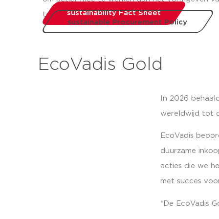
sustainability Fact Sheet
toekomst.
sustainable Procurement Policy
EcoVadis Gold
In 2026 behaald
wereldwijd tot 
EcoVadis beoorde
duurzame inkoop
acties die we h
met succes voor
*De EcoVadis Go