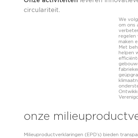
Onze activiteiten
leveren innovatiev
circulariteit.
We volg
om ons 
verbete
regelen 
maken ee
Met behu
helpen 
efficiën
gebouwe
fabriek
geüpgra
klimaatn
onderst
Ontwikke
Verenigd
onze milieuproductve
Milieuproductverklaringen (EPD’s) bieden trans