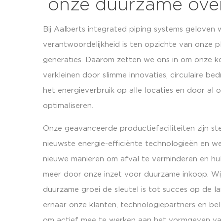
onze duurzame over
Bij Aalberts integrated piping systems geloven
verantwoordelijkheid is ten opzichte van onze 
generaties. Daarom zetten we ons in om onze k
verkleinen door slimme innovaties, circulaire be
het energieverbruik op alle locaties en door al
optimaliseren.
Onze geavanceerde productiefaciliteiten zijn s
nieuwste energie-efficiënte technologieën en 
nieuwe manieren om afval te verminderen en hu
meer door onze inzet voor duurzame inkoop. Wij
duurzame groei de sleutel is tot succes op de l
ernaar onze klanten, technologiepartners en be
om actief mee te werken aan het vormgeven va