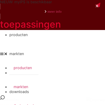
NIEUW: myIPS is beschikbaar
meer info
toepassingen
producten
sluiten
markten
producten
toepassingen
markten
downloads
drinkwater