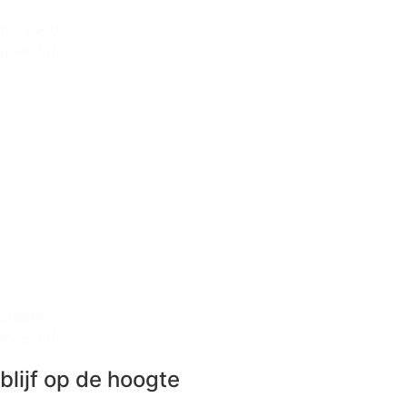
perslucht
meer info
stoom
meer info
blijf op de hoogte