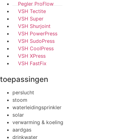
Pegler ProFlow
VSH Tectite
VSH Super
VSH Shurjoint
verwarming & koeling
VSH PowerPress
meer info
VSH SudoPress
VSH CoolPress
VSH XPress
VSH FastFix
toepassingen
perslucht
stoom
waterleidingsprinkler
solar
verwarming & koeling
aardgas
drinkwater