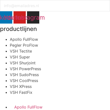
Email
nkedin
Youtube
Instagram
productlijnen
Apollo FullFlow
Pegler ProFlow
VSH Tectite
waterleidingsprinkler
VSH Super
meer info
VSH Shurjoint
VSH PowerPress
VSH SudoPress
VSH CoolPress
VSH XPress
VSH FastFix
Apollo FullFlow