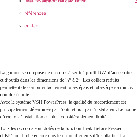
postes vacants
Fast Fix support rail calculation
références
contact
La gamme se compose de raccords à sertir à profil DW, d’accessoires
et d’outils dans les dimensions de ½” à 2”. Les colliers réduits
permettent de combiner facilement tubes épais et tubes à paroi mince.
double sécurité
Avec le système VSH PowerPress, la qualité du raccordement est
principalement déterminée par l’outil et non par l’installateur. Le risque
d’erreurs d’installation est ainsi considérablement limité.
Tous les raccords sont dotés de la fonction Leak Before Pressed
(LBP), qui limite encore plus le risque d’erreurs d’installation. La