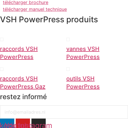
télécharger brochure
télécharger manuel technique
VSH PowerPress produits
raccords VSH
vannes VSH
PowerPress
PowerPress
raccords VSH
outils VSH
PowerPress Gaz
PowerPress
restez informé
Email
nkedin
Youtube
Instagram