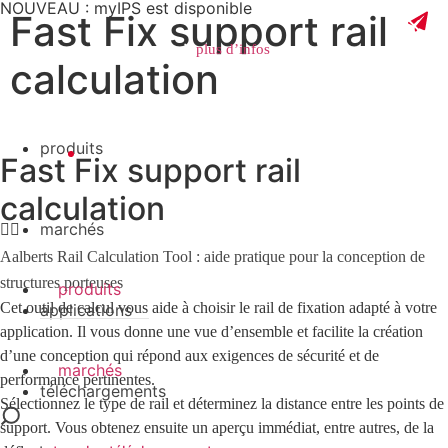
NOUVEAU : myIPS est disponible
Fast Fix support rail
plus d’infos
calculation
produits
Fast Fix support rail
fermer
calculation
marchés
Aalberts Rail Calculation Tool : aide pratique pour la conception de
structures porteuses
produits
Cet outil de calcul vous aide à choisir le rail de fixation adapté à votre
applications
application. Il vous donne une vue d’ensemble et facilite la création
d’une conception qui répond aux exigences de sécurité et de
marchés
performance pertinentes.
téléchargements
Sélectionnez le type de rail et déterminez la distance entre les points de
support. Vous obtenez ensuite un aperçu immédiat, entre autres, de la