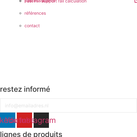
postes vacants
Fast Fix support rail calculation
références
contact
restez informé
Email
nkedin
Youtube
Instagram
lignes de produits