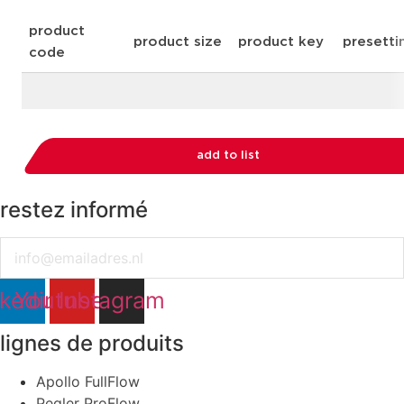
restez informé
Email
nkedin
Youtube
Instagram
lignes de produits
Apollo FullFlow
Pegler ProFlow