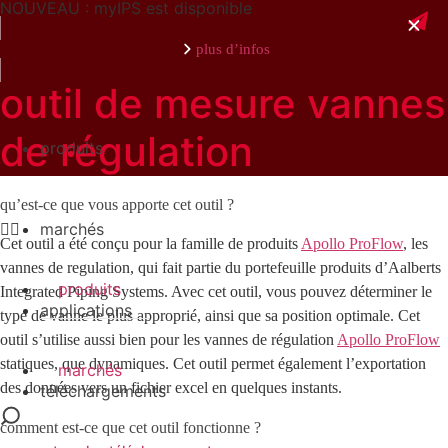
NOUVEAU : myIPS est disponible
plus d’infos
outil de mesure vannes
de régulation
produits
fermer
qu’est-ce que vous apporte cet outil ?
marchés
Cet outil a été conçu pour la famille de produits
Apollo ProFlow
, les
vannes de regulation, qui fait partie du portefeuille produits d’Aalberts
produits
Integrated Piping Systems. Avec cet outil, vous pouvez déterminer le
applications
type de vanne le plus approprié, ainsi que sa position optimale. Cet
outil s’utilise aussi bien pour les vannes de régulation
Apollo ProFlow
statiques, que dynamiques. Cet outil permet également l’exportation
marchés
des données vers un fichier excel en quelques instants.
téléchargements
comment est-ce que cet outil fonctionne ?