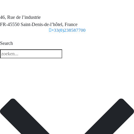
46, Rue de l’industrie
FR-45550 Saint-Denis-de-l’hôtel, France
+33(0)238587700
3 downloads geselecteerd
Search
télécharger
e-mail
sauvegarder