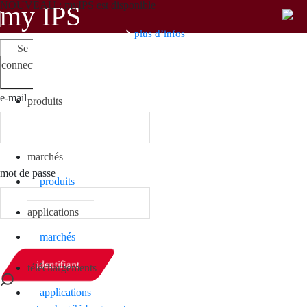
NOUVEAU : myIPS est disponible
my IPS
plus d’infos
Se
Mes
S’inscrire
connecter
produits
Search
e-mail
produits
marchés
mot de passe
produits
applications
marchés
identifiant
téléchargements
applications