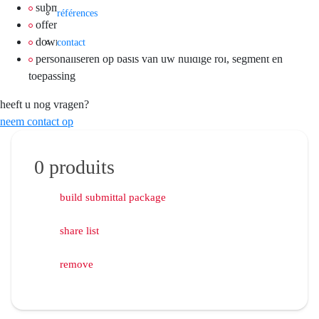
submittal packages samenstellen
références
offertes aanvragen
downloads opslaan
contact
personaliseren op basis van uw huidige rol, segment en
toepassing
heeft u nog vragen?
neem contact op
0
produits
build submittal package
share list
remove