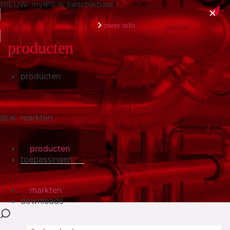
NIEUW: myIPS is beschikbaar
meer info
producten
producten
sluiten
markten
producten
toepassingen
markten
downloads