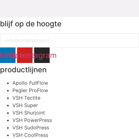
blijf op de hoogte
Email
nkedin
Youtube
Instagram
productlijnen
Apollo FullFlow
Pegler ProFlow
VSH Tectite
VSH Super
VSH Shurjoint
VSH PowerPress
VSH SudoPress
VSH CoolPress