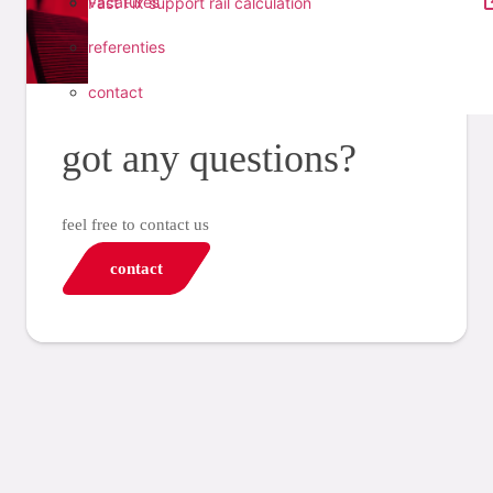
vacatures
Fast Fix support rail calculation
referenties
contact
got any questions?
feel free to contact us
contact