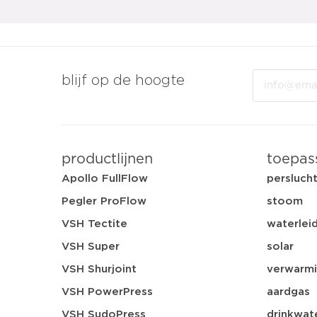
Email
blijf op de hoogte
productlijnen
toepas
Apollo FullFlow
persluch
Pegler ProFlow
stoom
VSH Tectite
waterleid
VSH Super
solar
VSH Shurjoint
verwarmi
VSH PowerPress
aardgas
VSH SudoPress
drinkwat