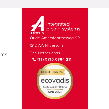
Oude Amersfoortseweg 99
1212 AA Hilversum
The Netherlands
ems
+31 (0)35 6884 211