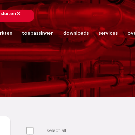
sluiten
sluiten
rkten
toepassingen
downloads
services
ov
select all