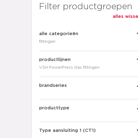
Filter productgroepen
alles wiss
alle categorieën
fittingen
productlijnen
VSH PowerPress Gas fittingen
brandseries
producttype
Type aansluiting 1 (CT1)