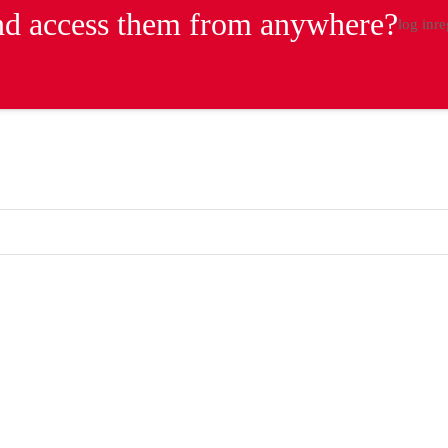
 and access them from anywhere?
log in
re