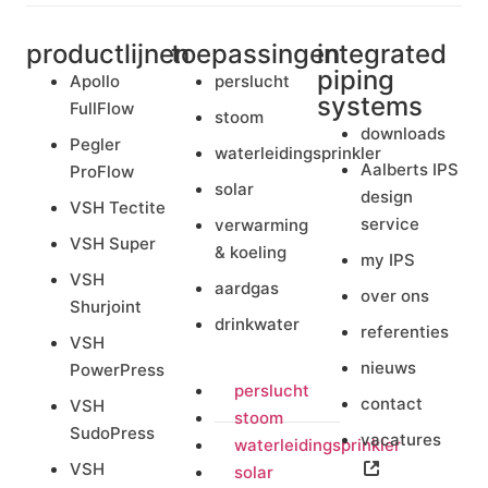
productlijnen
toepassingen
integrated
piping
Apollo
perslucht
systems
FullFlow
stoom
downloads
Pegler
waterleidingsprinkler
Aalberts IPS
ProFlow
solar
design
VSH Tectite
service
verwarming
VSH Super
& koeling
my IPS
VSH
aardgas
over ons
Shurjoint
drinkwater
referenties
VSH
nieuws
PowerPress
perslucht
contact
VSH
stoom
SudoPress
vacatures
waterleidingsprinkler
VSH
solar