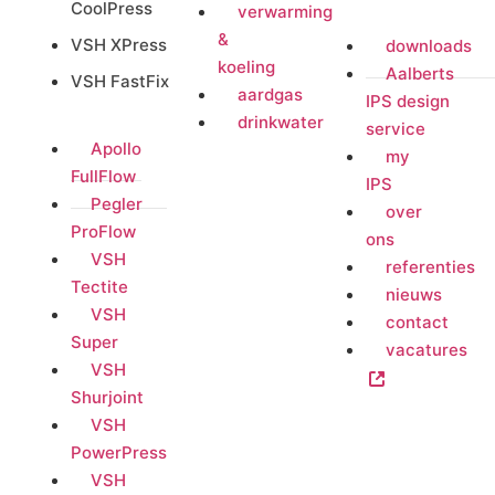
CoolPress
verwarming
&
VSH XPress
downloads
koeling
Aalberts
VSH FastFix
aardgas
IPS design
drinkwater
service
Apollo
my
FullFlow
IPS
Pegler
over
ProFlow
ons
VSH
referenties
Tectite
nieuws
VSH
contact
Super
vacatures
VSH
Shurjoint
VSH
PowerPress
VSH