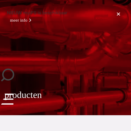
NIEUW: myIPS is beschikbaar
meer info
sluiten
producten