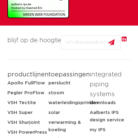
Email
blijf op de hoogte
productlijnen
toepassingen
integrated
Apollo FullFlow
perslucht
piping
Pegler ProFlow
stoom
systems
VSH Tectite
waterleidingsprinkler
downloads
VSH Super
solar
Aalberts IPS
design service
VSH Shurjoint
verwarming &
koeling
my IPS
VSH PowerPress