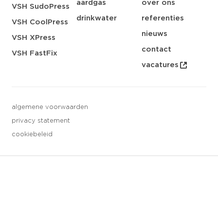
aardgas
over ons
VSH SudoPress
drinkwater
referenties
VSH CoolPress
nieuws
VSH XPress
contact
VSH FastFix
vacatures
algemene voorwaarden
privacy statement
cookiebeleid
3 downloads geselecteerd
opslaan