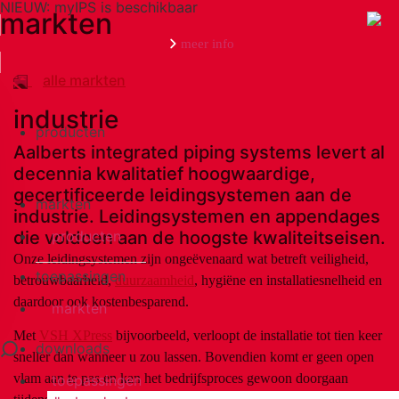
NIEUW: myIPS is beschikbaar
markten
meer info
alle markten
Search
industrie
producten
Aalberts integrated piping systems levert al
decennia kwalitatief hoogwaardige,
gecertificeerde leidingsystemen aan de
markten
industrie. Leidingsystemen en appendages
die voldoen aan de hoogste kwaliteitseisen.
producten
Onze leidingsystemen zijn ongeëvenaard wat betreft veiligheid,
toepassingen
betrouwbaarheid,
duurzaamheid
, hygiëne en installatiesnelheid en
daardoor ook kostenbesparend.
markten
Met
VSH XPress
bijvoorbeeld, verloopt de installatie tot tien keer
downloads
sneller dan wanneer u zou lassen. Bovendien komt er geen open
vlam aan te pas en kan het bedrijfsproces gewoon doorgaan
toepassingen