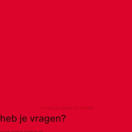
VSH XPress
Het complete leidingsysteem met M-profiel pressfittingen,
afsluiters, buizen en pressgereedschap.
products
info
toutes les lignes de produits
heb je vragen?