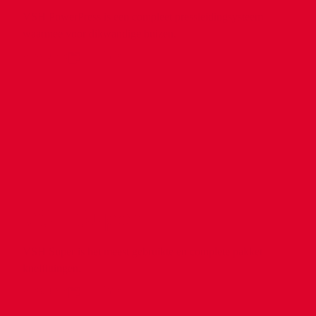
VSH PowerPress is een compleet pressleidingsysteem
waarmee voor dikwandige buizen.
products
info
VSH Super
VSH Super is het meest gebruikte en complete pakket
knelfittingen.
products
info