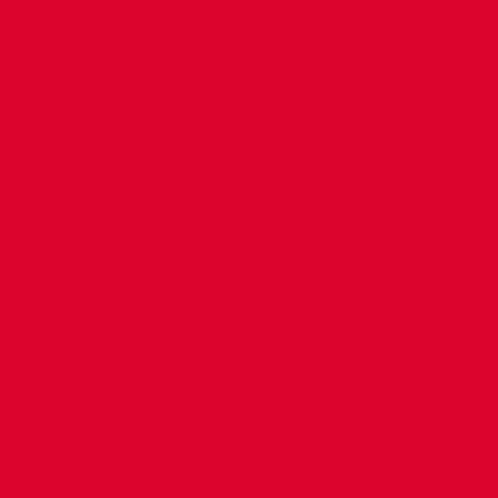
VSH SudoPress
Compleet leidingsysteem V-profiel pressfittingen, afsluiters,
buizen en gereedschap.
products
info