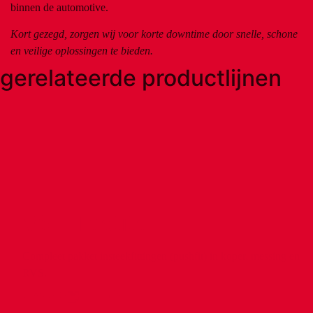
binnen de automotive.
Kort gezegd, zorgen wij voor korte downtime door snelle, schone
en veilige oplossingen te bieden.
gerelateerde productlijnen
VSH Tectite
Compleet pakket insteekfittingen (pushfit) in koper, messing en
RVS.
products
info