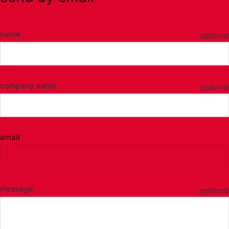
name
optional
company name
optional
email
message
optional