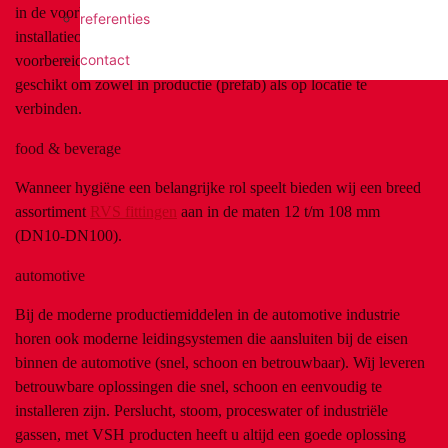
in de voorbereidende en uitvoerende fase van het
referenties
installatieontwerp. Met onze systemen zijn er minimale
contact
voorbereidingen noodzakelijk. Hierdoor zijn de producten zeer
geschikt om zowel in productie (prefab) als op locatie te
verbinden.
food & beverage
Wanneer hygiëne een belangrijke rol speelt bieden wij een breed
assortiment
RVS fittingen
aan in de maten 12 t/m 108 mm
(DN10-DN100).
automotive
Bij de moderne productiemiddelen in de automotive industrie
horen ook moderne leidingsystemen die aansluiten bij de eisen
binnen de automotive (snel, schoon en betrouwbaar). Wij leveren
betrouwbare oplossingen die snel, schoon en eenvoudig te
installeren zijn. Perslucht, stoom, proceswater of industriële
gassen, met VSH producten heeft u altijd een goede oplossing