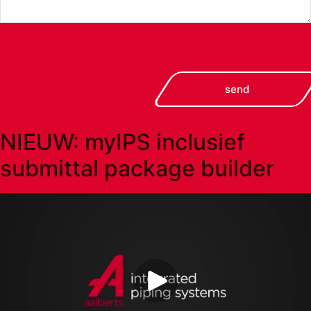
send
NIEUW: myIPS inclusief
submittal package builder