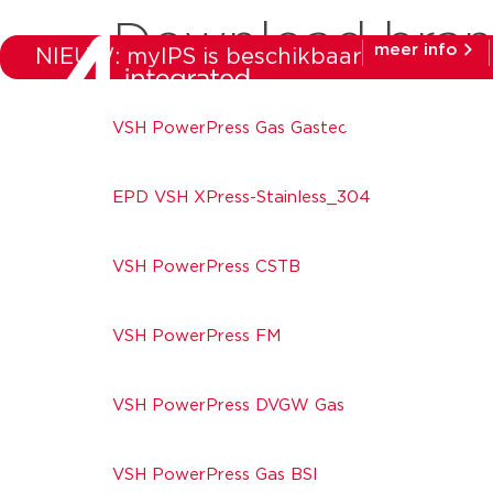
Download bra
meer info
NIEUW: myIPS is beschikbaar
producten
ma
VSH PowerPress Gas Gastec
EPD VSH XPress-Stainless_304
VSH PowerPress CSTB
VSH PowerPress FM
VSH PowerPress DVGW Gas
VSH PowerPress Gas BSI