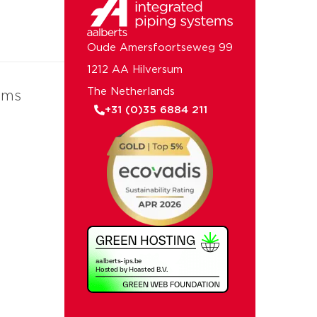
Oude Amersfoortseweg 99
1212 AA Hilversum
The Netherlands
ems
+31 (0)35 6884 211