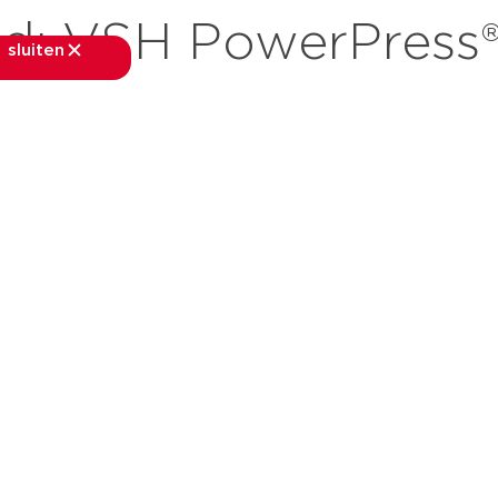
nd:
VSH PowerPress
sluiten
sluiten
rkten
toepassingen
downloads
services
ov