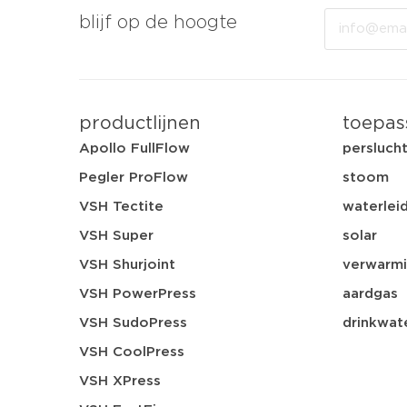
Email
blijf op de hoogte
productlijnen
toepas
Apollo FullFlow
persluch
Pegler ProFlow
stoom
VSH Tectite
waterleid
VSH Super
solar
VSH Shurjoint
verwarmi
VSH PowerPress
aardgas
VSH SudoPress
drinkwat
VSH CoolPress
VSH XPress