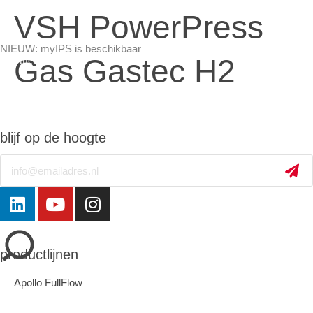
VSH PowerPress
NIEUW: myIPS is beschikbaar
Gas Gastec H2
meer info
blijf op de hoogte
Email
sluiten
productlijnen
Apollo FullFlow