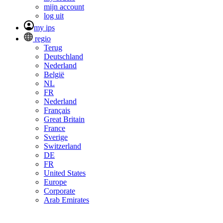
mijn account
log uit
my ips
regio
Terug
Deutschland
Nederland
België
NL
FR
Nederland
Français
Great Britain
France
Sverige
Switzerland
DE
FR
United States
Europe
Corporate
Arab Emirates