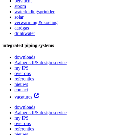
perslucht
stoom
waterleidingsprinkler
solar
verwarming & koeling
aardgas
drinkwater
integrated piping systems
downloads
Aalberts IPS design service
my IPS
over ons
referenties
nieuws
contact
vacatures
downloads
Aalberts IPS design service
my IPS
over ons
referenties
nieuws