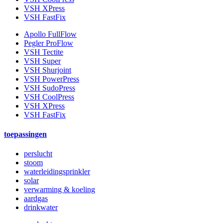
VSH XPress
VSH FastFix
Apollo FullFlow
Pegler ProFlow
VSH Tectite
VSH Super
VSH Shurjoint
VSH PowerPress
VSH SudoPress
VSH CoolPress
VSH XPress
VSH FastFix
toepassingen
perslucht
stoom
waterleidingsprinkler
solar
verwarming & koeling
aardgas
drinkwater