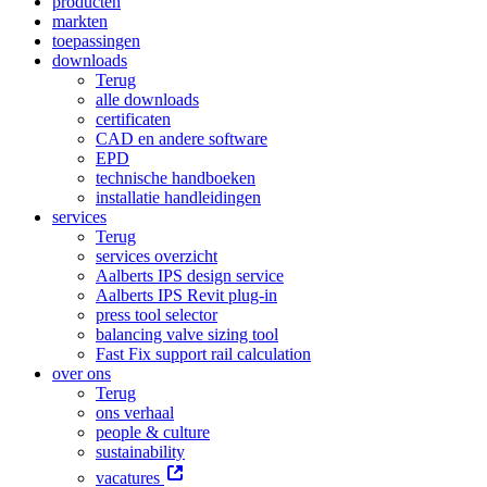
producten
markten
toepassingen
downloads
Terug
alle downloads
certificaten
CAD en andere software
EPD
technische handboeken
installatie handleidingen
services
Terug
services overzicht
Aalberts IPS design service
Aalberts IPS Revit plug-in
press tool selector
balancing valve sizing tool
Fast Fix support rail calculation
over ons
Terug
ons verhaal
people & culture
sustainability
vacatures