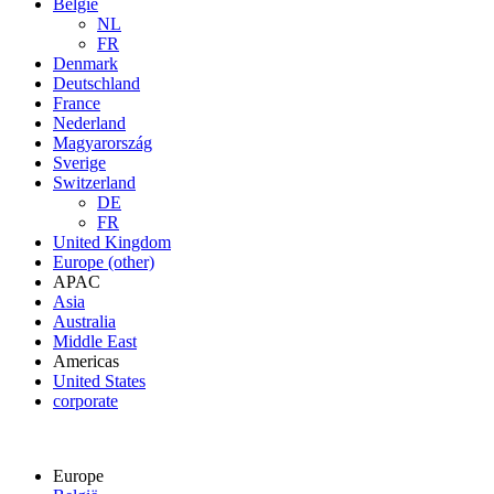
België
NL
FR
Denmark
Deutschland
France
Nederland
Magyarország
Sverige
Switzerland
DE
FR
United Kingdom
Europe (other)
APAC
Asia
Australia
Middle East
Americas
United States
corporate
Europe