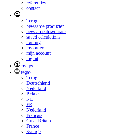
referenties
contact
Terug
bewaarde producten
bewaarde downloads
saved calculations
training
my orders
mijn account
log uit
my ips
regio
Terug
Deutschland
Nederland
België
NL
FR
Nederland
Français
Great Britain
France
Sverige