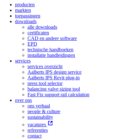
producten
markten
toepassingen
downloads
alle downloads
certificaten
CAD en andere software
EPD
technische handboeken
installatie handleidingen
services
services overzicht
Aalberts IPS design service
Aalberts IPS Revit plug-in
press tool selector
balancing valve sizing tool
Fast Fix support rail calculation
over ons
ons verhaal
people & culture
sustainability
vacatures
referenties
contact