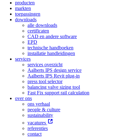
producten
markten
toepassingen
downloads
alle downloads
certificaten
CAD en andere software
EPD
technische handboeken
installatie handleidingen
services
services overzicht
Aalberts IPS design service
Aalberts IPS Revit plug-in
press tool selector
balancing valve sizing tool
Fast Fix support rail calculation
over ons
ons verhaal
people & culture
sustainability
vacatures
referenties
contact