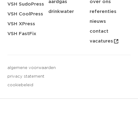
aardgas
over ons
VSH SudoPress
drinkwater
referenties
VSH CoolPress
nieuws
VSH XPress
contact
VSH FastFix
vacatures
algemene voorwaarden
privacy statement
cookiebeleid
3 downloads geselecteerd
opslaan