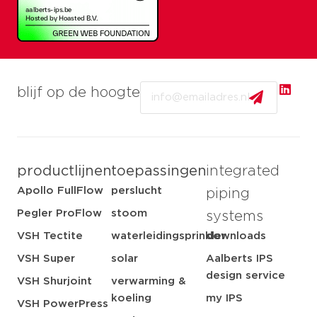
Email
blijf op de hoogte
productlijnen
toepassingen
integrated
Apollo FullFlow
perslucht
piping
Pegler ProFlow
stoom
systems
VSH Tectite
waterleidingsprinkler
downloads
VSH Super
solar
Aalberts IPS
design service
VSH Shurjoint
verwarming &
koeling
my IPS
VSH PowerPress