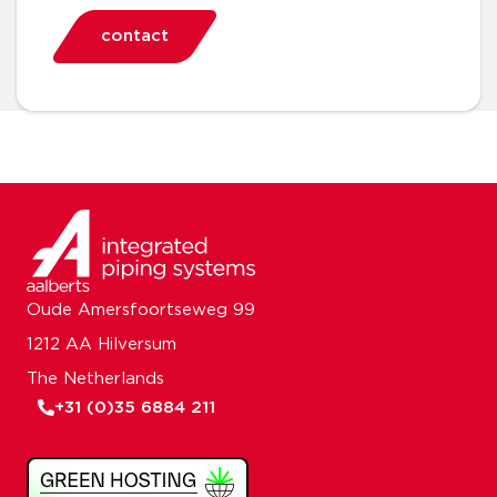
contact
Oude Amersfoortseweg 99
1212 AA Hilversum
The Netherlands
+31 (0)35 6884 211