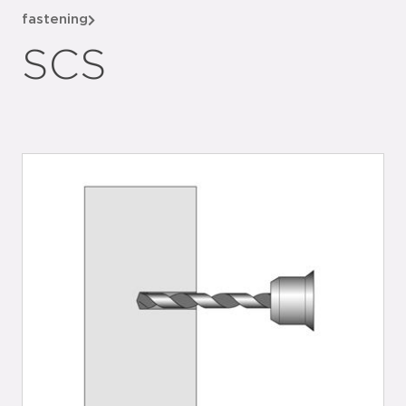
fastening
SCS