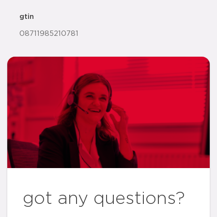
gtin
08711985210781
got any questions?