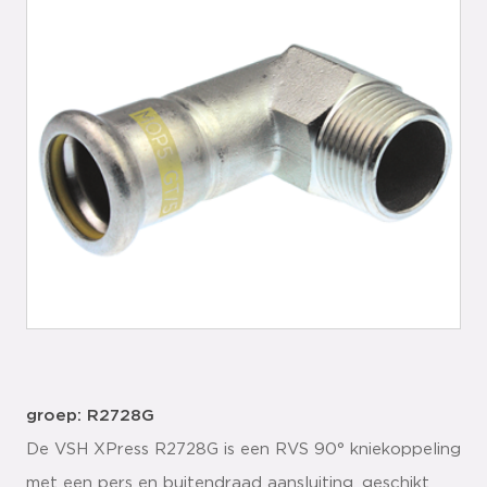
groep: R2728G
De VSH XPress R2728G is een RVS 90° kniekoppeling
met een pers en buitendraad aansluiting, geschikt