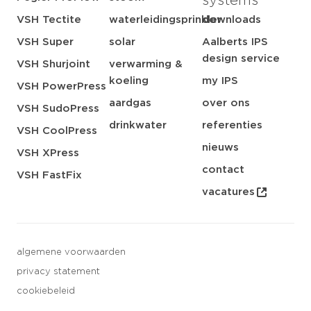
systems
VSH Tectite
waterleidingsprinkler
downloads
VSH Super
solar
Aalberts IPS
design service
VSH Shurjoint
verwarming &
koeling
my IPS
VSH PowerPress
aardgas
over ons
VSH SudoPress
drinkwater
referenties
VSH CoolPress
nieuws
VSH XPress
contact
VSH FastFix
vacatures
algemene voorwaarden
privacy statement
cookiebeleid