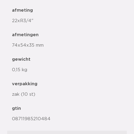
afmeting
22xR3/4"
afmetingen
74x54x35 mm
gewicht
0,15 kg
verpakking
zak (10 st)
gtin
08711985210484