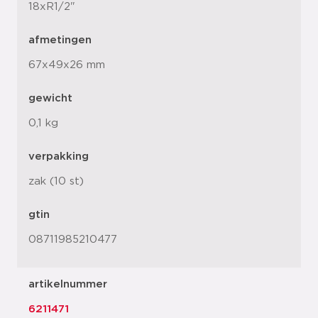
18xR1/2"
afmetingen
67x49x26 mm
gewicht
0,1 kg
verpakking
zak (10 st)
gtin
08711985210477
artikelnummer
6211471