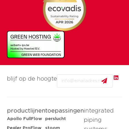
Email
blijf op de hoogte
productlijnen
toepassingen
integrated
Apollo FullFlow
perslucht
piping
Pegler ProFlow
stoom