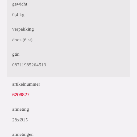
gewicht
0,4 kg
verpakking
doos (6 st)
gtin
08711985204513
artikelnummer
6206827
afmeting
28xØ15
afmetingen