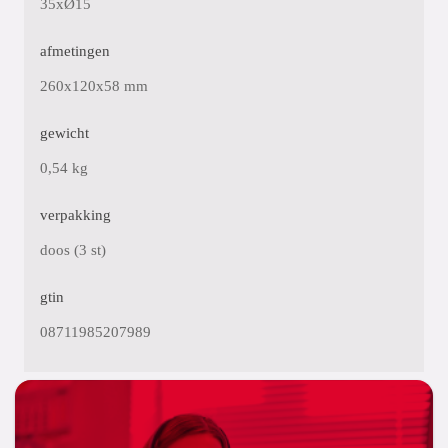
35xØ15
afmetingen
260x120x58 mm
gewicht
0,54 kg
verpakking
doos (3 st)
gtin
08711985207989