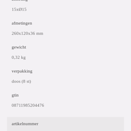
15xØ15
afmetingen
260x120x36 mm
gewicht
0,32 kg
verpakking
doos (8 st)
gtin
08711985204476
artikelnummer