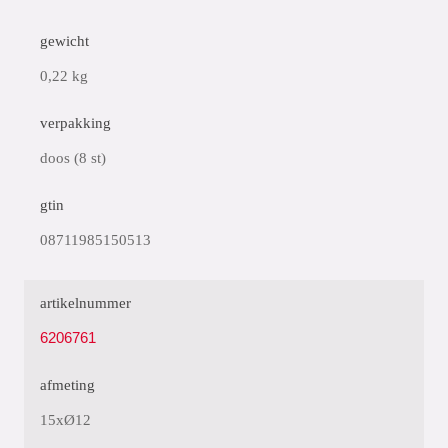
gewicht
0,22 kg
verpakking
doos (8 st)
gtin
08711985150513
artikelnummer
6206761
afmeting
15xØ12