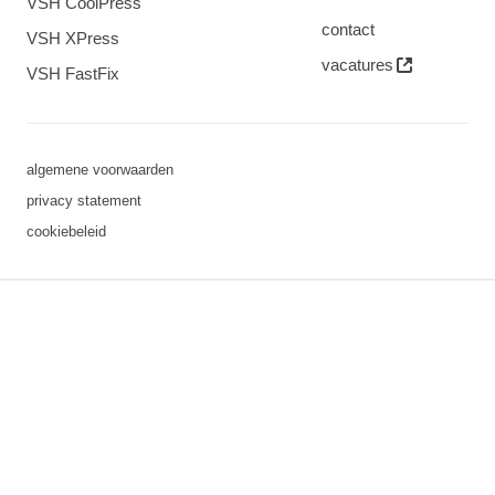
VSH CoolPress
contact
VSH XPress
vacatures
VSH FastFix
algemene voorwaarden
privacy statement
cookiebeleid
3 downloads geselecteerd
opslaan