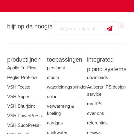
Email
blijf op de hoogte
productlijnen
toepassingen
integrated
Apollo FullFlow
perslucht
piping systems
Pegler ProFlow
stoom
downloads
VSH Tectite
waterleidingsprinkler
Aalberts IPS design
service
VSH Super
solar
my IPS
VSH Shurjoint
verwarming &
koeling
over ons
VSH PowerPress
aardgas
referenties
VSH SudoPress
drinkwater
nieuws