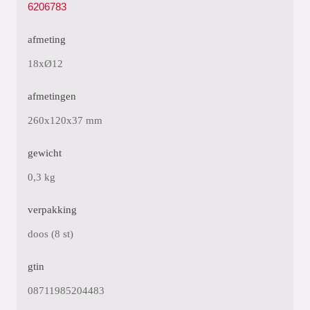
6206783
afmeting
18xØ12
afmetingen
260x120x37 mm
gewicht
0,3 kg
verpakking
doos (8 st)
gtin
08711985204483