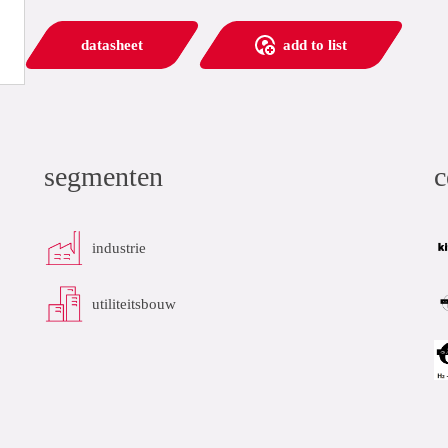
datasheet
add to list
segmenten
c
industrie
utiliteitsbouw