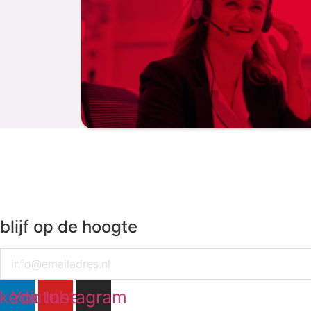
blijf op de hoogte
Email
nkedin
Youtube
Instagram