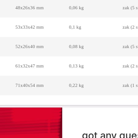
48x26x36 mm
0,06 kg
zak (5 s
53x33x42 mm
0,1 kg
zak (2 s
52x26x40 mm
0,08 kg
zak (5 s
61x32x47 mm
0,13 kg
zak (2 s
71x40x54 mm
0,22 kg
zak (1 s
got any que