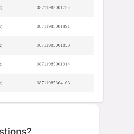
t)
08711985001754
t)
08711985001891
t)
08711985001853
t)
08711985001914
t)
08711985364163
stions?