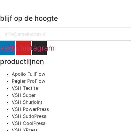
blijf op de hoogte
Email
nkedin
Youtube
Instagram
productlijnen
Apollo FullFlow
Pegler ProFlow
VSH Tectite
VSH Super
VSH Shurjoint
VSH PowerPress
VSH SudoPress
VSH CoolPress
VSH XPress