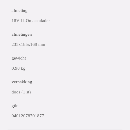
afmeting
18V Li-On acculader
afmetingen
235x185x168 mm
gewicht
0,98 kg
verpakking
doos (1 st)
gtin
04012078701877