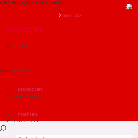
NIEUW: myIPS is beschikbaar
meer info
producten
producten
sluiten
markten
producten
toepassingen
markten
downloads