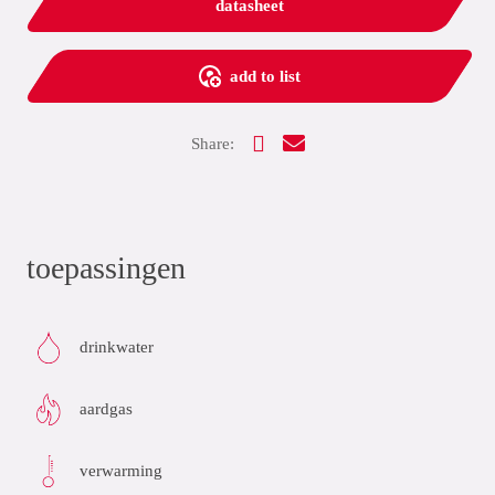
datasheet
add to list
Share:
toepassingen
drinkwater
aardgas
verwarming