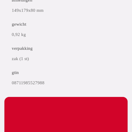
afmetingen
149x179x80 mm
gewicht
0,92 kg
verpakking
zak (1 st)
gtin
08711985527988