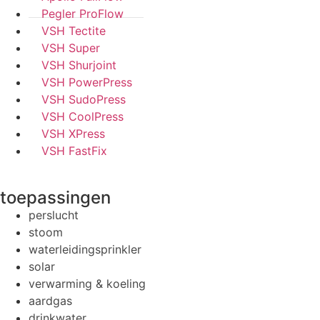
Pegler ProFlow
VSH Tectite
VSH Super
VSH Shurjoint
VSH PowerPress
VSH SudoPress
VSH CoolPress
VSH XPress
VSH FastFix
toepassingen
perslucht
stoom
waterleidingsprinkler
solar
verwarming & koeling
aardgas
drinkwater