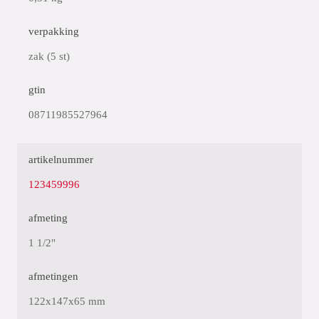
verpakking
zak (5 st)
gtin
08711985527964
artikelnummer
123459996
afmeting
1 1/2"
afmetingen
122x147x65 mm