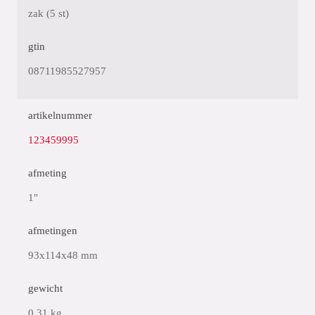
zak (5 st)
gtin
08711985527957
artikelnummer
123459995
afmeting
1"
afmetingen
93x114x48 mm
gewicht
0,31 kg