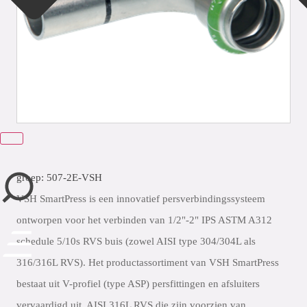
sluiten
groep: 507-2E-VSH
VSH SmartPress is een innovatief persverbindingssysteem
ontworpen voor het verbinden van 1/2"-2" IPS ASTM A312
schedule 5/10s RVS buis (zowel AISI type 304/304L als
316/316L RVS). Het productassortiment van VSH SmartPress
bestaat uit V-profiel (type ASP) persfittingen en afsluiters
vervaardigd uit AISI 316L RVS die zijn voorzien van