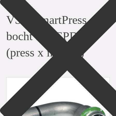
fittingen
VSH SmartPress
bocht 90° EPDM
(press x insteek)