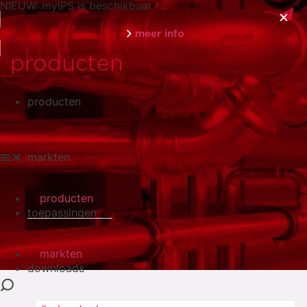
NIEUW: myIPS is beschikbaar
meer info
producten
producten
sluiten
markten
producten
toepassingen
markten
downloads