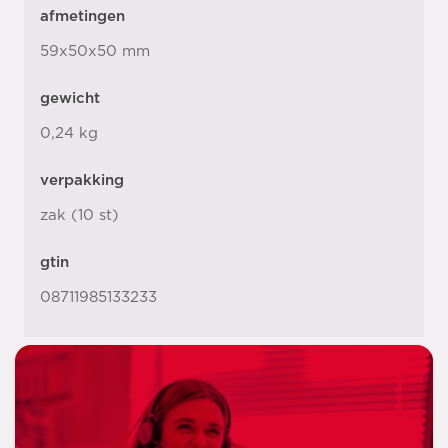
afmetingen
59x50x50 mm
gewicht
0,24 kg
verpakking
zak (10 st)
gtin
08711985133233