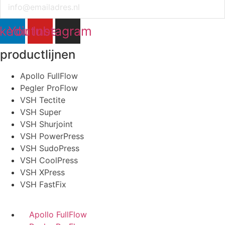
Email
nkedin
Youtube
Instagram
productlijnen
Apollo FullFlow
Pegler ProFlow
VSH Tectite
VSH Super
VSH Shurjoint
VSH PowerPress
VSH SudoPress
VSH CoolPress
VSH XPress
VSH FastFix
Apollo FullFlow