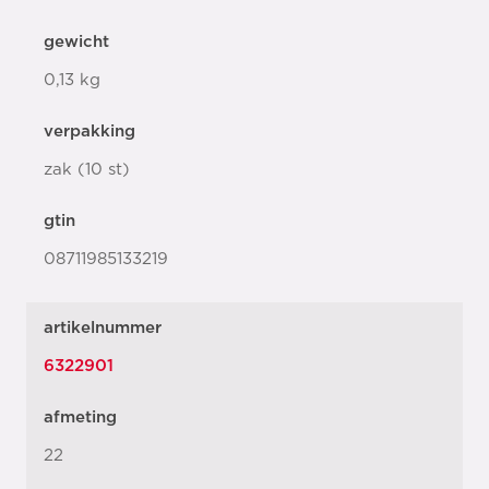
gewicht
0,13 kg
verpakking
zak (10 st)
gtin
08711985133219
artikelnummer
6322901
afmeting
22