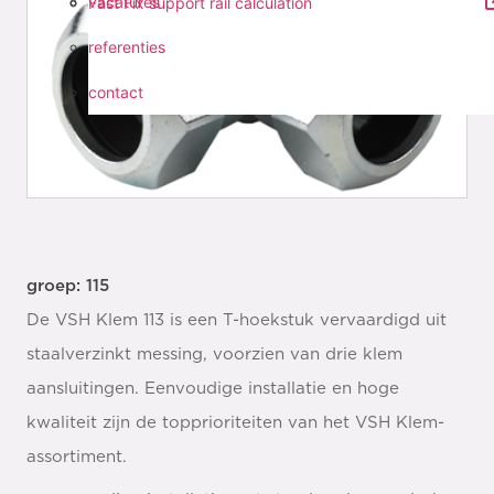
vacatures
Fast Fix support rail calculation
referenties
contact
groep: 115
De VSH Klem 113 is een T-hoekstuk vervaardigd uit
staalverzinkt messing, voorzien van drie klem
aansluitingen. Eenvoudige installatie en hoge
kwaliteit zijn de topprioriteiten van het VSH Klem-
assortiment.