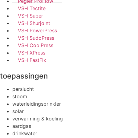
Pegler ProFlow
VSH Tectite
VSH Super
VSH Shurjoint
VSH PowerPress
VSH SudoPress
VSH CoolPress
VSH XPress
VSH FastFix
toepassingen
perslucht
stoom
waterleidingsprinkler
solar
verwarming & koeling
aardgas
drinkwater