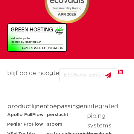
Email
blijf op de hoogte
productlijnen
toepassingen
integrated
Apollo FullFlow
perslucht
piping
Pegler ProFlow
stoom
systems
VSH Tectite
waterleidingsprinkler
downloads