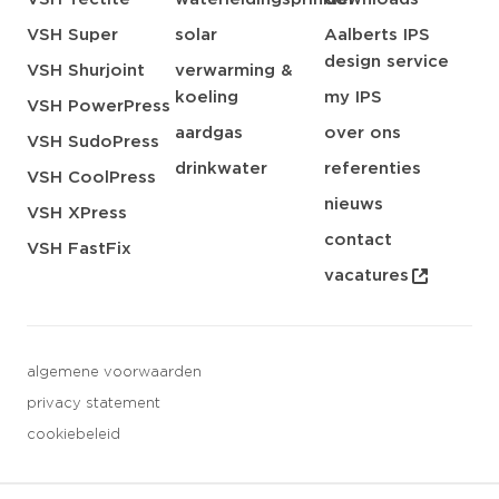
VSH Super
solar
Aalberts IPS
design service
VSH Shurjoint
verwarming &
koeling
my IPS
VSH PowerPress
aardgas
over ons
VSH SudoPress
drinkwater
referenties
VSH CoolPress
nieuws
VSH XPress
contact
VSH FastFix
vacatures
algemene voorwaarden
privacy statement
cookiebeleid