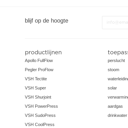
Email
blijf op de hoogte
productlijnen
toepas
Apollo FullFlow
perslucht
Pegler ProFlow
stoom
VSH Tectite
waterleidin
VSH Super
solar
VSH Shurjoint
verwarming
VSH PowerPress
aardgas
VSH SudoPress
drinkwater
VSH CoolPress