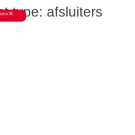
t type:
afsluiters
uiten
sluiten
en
toepassingen
downloads
services
over ons