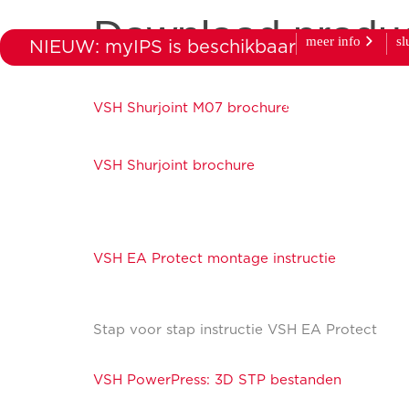
Download produc
meer info
sl
NIEUW: myIPS is beschikbaar
producten
markt
VSH Shurjoint M07 brochure
VSH Shurjoint brochure
VSH EA Protect montage instructie
Stap voor stap instructie VSH EA Protect
VSH PowerPress: 3D STP bestanden