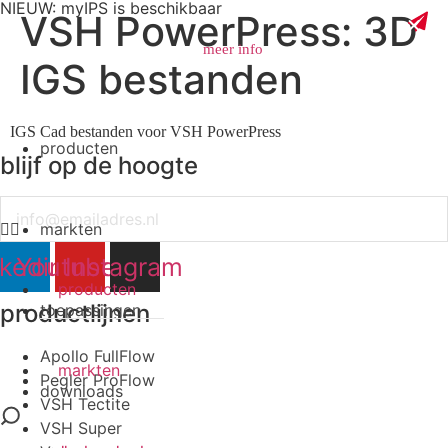
NIEUW: myIPS is beschikbaar
VSH PowerPress: 3D
meer info
IGS bestanden
IGS Cad bestanden voor VSH PowerPress
producten
blijf op de hoogte
sluiten
Email
markten
nkedin
Youtube
Instagram
producten
productlijnen
toepassingen
Apollo FullFlow
markten
Pegler ProFlow
downloads
VSH Tectite
VSH Super