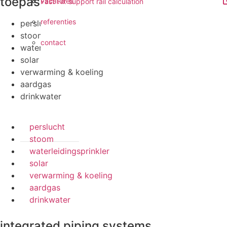
toepassingen
vacatures
Fast Fix support rail calculation
referenties
perslucht
stoom
contact
waterleidingsprinkler
solar
verwarming & koeling
aardgas
drinkwater
perslucht
stoom
waterleidingsprinkler
solar
verwarming & koeling
aardgas
drinkwater
integrated piping systems