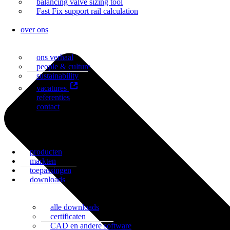
balancing valve sizing tool
Fast Fix support rail calculation
over ons
ons verhaal
people & culture
sustainability
vacatures
referenties
contact
producten
markten
toepassingen
downloads
alle downloads
certificaten
CAD en andere software