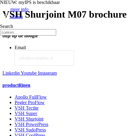
NIEUW: myIPS is beschikbaar
meer info
VSH Shurjoint M07 brochure
sluiten
Search
blijf op de hoogte
Email
Linkedin
Youtube
Instagram
productlijnen
Apollo FullFlow
Pegler ProFlow
VSH Tectite
VSH Super
VSH Shurjoint
VSH PowerPress
VSH SudoPress
VSH CoolPress