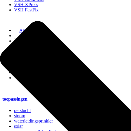
VSH XPress
VSH FastFix
Apollo FullFlow
Pegler ProFlow
VSH Tectite
VSH Super
VSH Shurjoint
VSH PowerPress
VSH SudoPress
VSH CoolPress
VSH XPress
VSH FastFix
toepassingen
perslucht
stoom
waterleidingsprinkler
solar