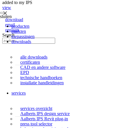
added to my IPS
view
sluiten
download
email
producten
opslaan
markten
Search
toepassingen
downloads
alle downloads
certificaten
CAD en andere software
EPD
technische handboeken
installatie handleidingen
services
services overzicht
Aalberts IPS design service
Aalberts IPS Revit plug-in
press tool selector