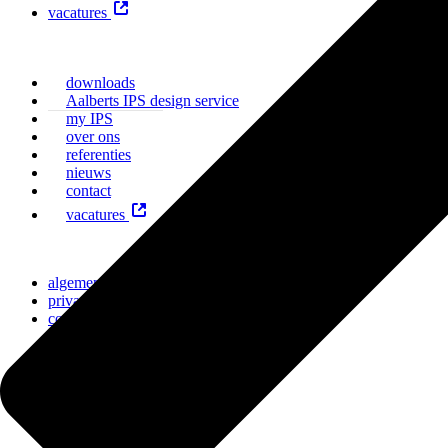
vacatures
downloads
Aalberts IPS design service
my IPS
over ons
referenties
nieuws
contact
vacatures
algemene voorwaarden
privacy statement
cookiebeleid
algemene voorwaarden
privacy statement
cookiebeleid