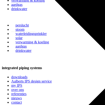
verwarming & koeling
aardgas
drinkwater
perslucht
stoom
waterleidingsprinkler
solar
verwarming & koeling
aardgas
drinkwater
integrated piping systems
downloads
Aalberts IPS design service
my IPS
over ons
referenties
nieuws
contact