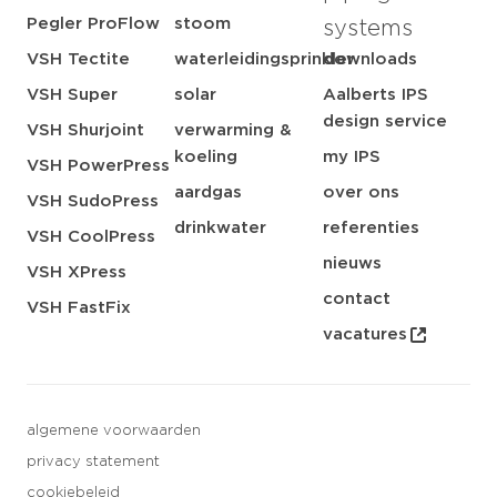
Pegler ProFlow
stoom
systems
VSH Tectite
waterleidingsprinkler
downloads
VSH Super
solar
Aalberts IPS
design service
VSH Shurjoint
verwarming &
koeling
my IPS
VSH PowerPress
aardgas
over ons
VSH SudoPress
drinkwater
referenties
VSH CoolPress
nieuws
VSH XPress
contact
VSH FastFix
vacatures
algemene voorwaarden
privacy statement
cookiebeleid