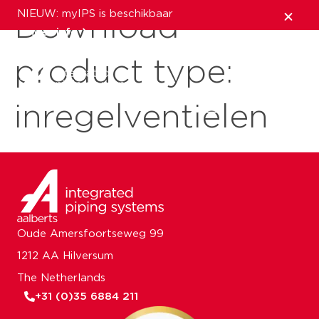
NIEUW: myIPS is beschikbaar
Download
meer info
product type:
sluiten
inregelventielen
Oude Amersfoortseweg 99
1212 AA Hilversum
The Netherlands
+31 (0)35 6884 211