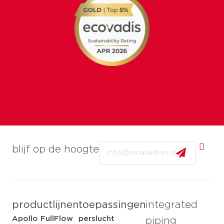
Email
blijf op de hoogte
productlijnen
toepassingen
integrated
Apollo FullFlow
perslucht
piping