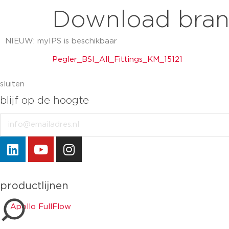
Download bra
NIEUW: myIPS is beschikbaar
Pegler_BSI_All_Fittings_KM_15121
meer info
sluiten
sluiten
blijf op de hoogte
Email
productlijnen
Apollo FullFlow