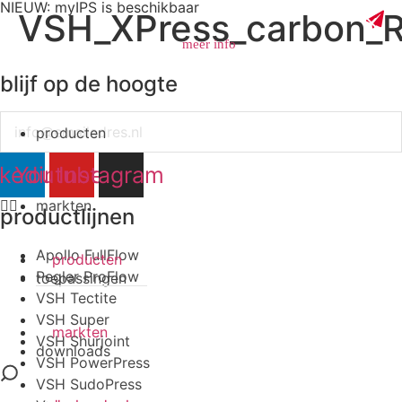
NIEUW: myIPS is beschikbaar
VSH_XPress_carbon_R
meer info
blijf op de hoogte
Email
producten
sluiten
nkedin
Youtube
Instagram
markten
productlijnen
Apollo FullFlow
producten
Pegler ProFlow
toepassingen
VSH Tectite
VSH Super
markten
VSH Shurjoint
downloads
VSH PowerPress
VSH SudoPress