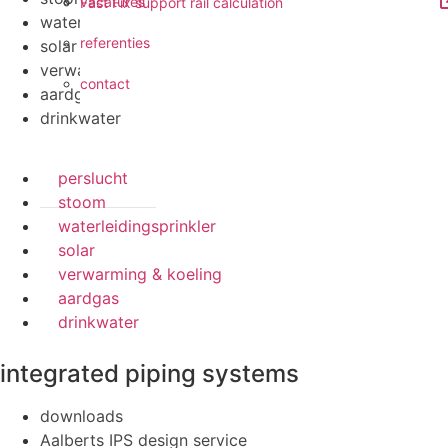
vacatures
Fast Fix support rail calculation
waterleidingsprinkler
referenties
solar
verwarming & koeling
contact
aardgas
drinkwater
perslucht
stoom
waterleidingsprinkler
solar
verwarming & koeling
aardgas
drinkwater
integrated piping systems
downloads
Aalberts IPS design service