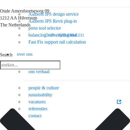
Oude Amersfoortseweg 99
Aalberts IPS design service
1212 AA Hilversum
Aalberts IPS Revit plug-in
The Netherlands
press tool selector
balancing valve sizing tool
+31 (0)35 6884 211
Fast Fix support rail calculation
over ons
3 downloads geselecteerd
Search
download
ons verhaal
email
opslaan
people & culture
sustainability
vacatures
referenties
contact