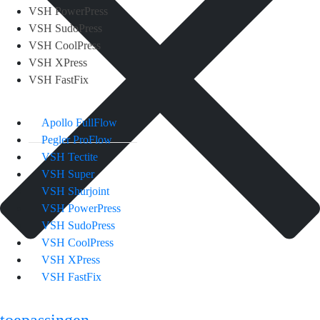
VSH PowerPress
VSH SudoPress
VSH CoolPress
VSH XPress
VSH FastFix
Apollo FullFlow
Pegler ProFlow
VSH Tectite
VSH Super
VSH Shurjoint
VSH PowerPress
VSH SudoPress
VSH CoolPress
VSH XPress
VSH FastFix