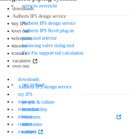
services overzicht
downloads
Aalberts IPS design service
Aalberts IPS design service
my IPS
Aalberts IPS Revit plug-in
over ons
press tool selector
referenties
balancing valve sizing tool
nieuws
Fast Fix support rail calculation
contact
vacatures
over ons
downloads
ons verhaal
Aalberts IPS design service
my IPS
over ons
people & culture
referenties
sustainability
nieuws
vacatures
contact
referenties
vacatures
contact