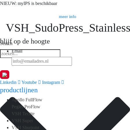
NIEUW: myIPS is beschikbaar
meer info
VSH_SudoPress_Stainl
blijf op de hoogte
Search
Email
Linkedin
Youtube
Instagram
productlijnen
Apollo FullFlow
Pegler ProFlow
VSH Tectite
VSH Super
VSH Shurjoint