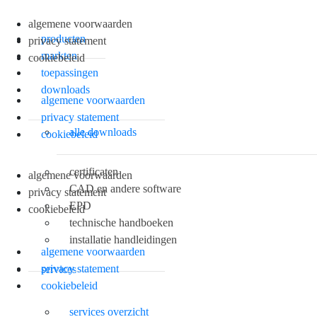
algemene voorwaarden
producten
privacy statement
markten
cookiebeleid
toepassingen
downloads
algemene voorwaarden
privacy statement
alle downloads
cookiebeleid
certificaten
algemene voorwaarden
CAD en andere software
privacy statement
EPD
cookiebeleid
technische handboeken
installatie handleidingen
algemene voorwaarden
privacy statement
services
cookiebeleid
services overzicht