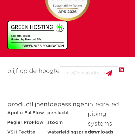
Email
blijf op de hoogte
productlijnen
toepassingen
integrated
Apollo FullFlow
perslucht
piping
Pegler ProFlow
stoom
systems
VSH Tectite
waterleidingsprinkler
downloads