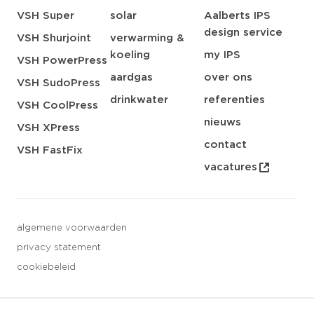
VSH Super
solar
Aalberts IPS
design service
VSH Shurjoint
verwarming &
koeling
my IPS
VSH PowerPress
aardgas
over ons
VSH SudoPress
drinkwater
referenties
VSH CoolPress
nieuws
VSH XPress
contact
VSH FastFix
vacatures
algemene voorwaarden
privacy statement
cookiebeleid