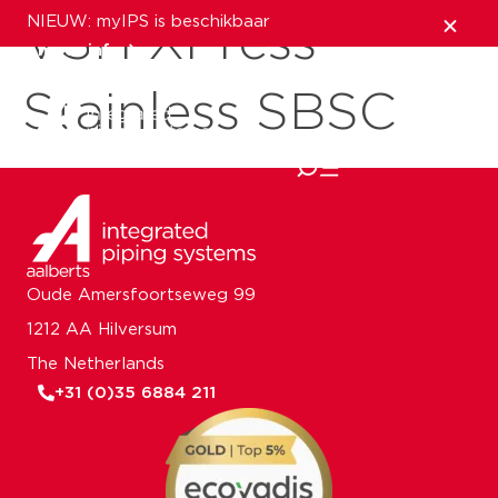
NIEUW: myIPS is beschikbaar
VSH XPress
meer info
Stainless SBSC
sluiten
Oude Amersfoortseweg 99
1212 AA Hilversum
The Netherlands
+31 (0)35 6884 211