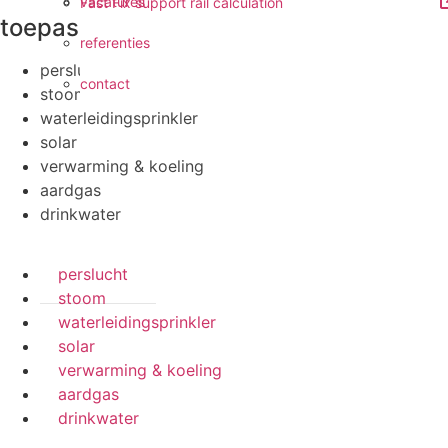
vacatures
Fast Fix support rail calculation
toepassingen
referenties
perslucht
contact
stoom
waterleidingsprinkler
solar
verwarming & koeling
aardgas
drinkwater
perslucht
stoom
waterleidingsprinkler
solar
verwarming & koeling
aardgas
drinkwater