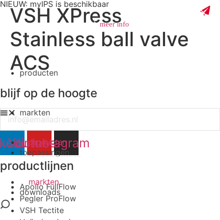
NIEUW: myIPS is beschikbaar
VSH XPress
meer info
Stainless ball valve
ACS
producten
sluiten
blijf op de hoogte
markten
Email
nkedin
Youtube
Instagram
producten
toepassingen
productlijnen
markten
Apollo FullFlow
downloads
Pegler ProFlow
VSH Tectite