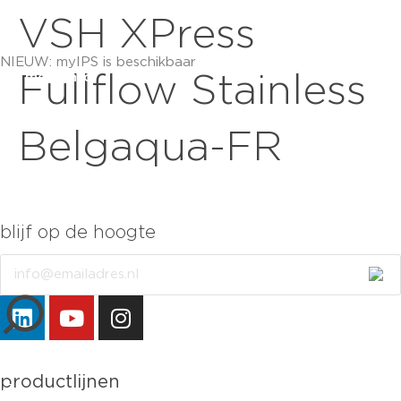
VSH XPress
NIEUW: myIPS is beschikbaar
meer info
Fullflow Stainless
Belgaqua-FR
blijf op de hoogte
Email
sluiten
productlijnen