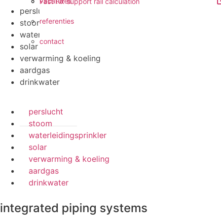
vacatures
Fast Fix support rail calculation
perslucht
referenties
stoom
waterleidingsprinkler
contact
solar
verwarming & koeling
aardgas
drinkwater
perslucht
stoom
waterleidingsprinkler
solar
verwarming & koeling
aardgas
drinkwater
integrated piping systems