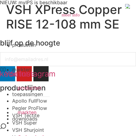
NIEUW: myIPS is beschikbaar
VSH XPress Copper
meer info
RISE 12-108 mm SE
blijf op de hoogte
producten
sluiten
Email
markten
nkedin
Youtube
Instagram
productlijnen
producten
toepassingen
Apollo FullFlow
Pegler ProFlow
markten
VSH Tectite
downloads
VSH Super
VSH Shurjoint