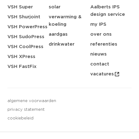
VSH Super
solar
Aalberts IPS
design service
VSH Shurjoint
verwarming &
koeling
my IPS
VSH PowerPress
aardgas
over ons
VSH SudoPress
drinkwater
referenties
VSH CoolPress
nieuws
VSH XPress
contact
VSH FastFix
vacatures
algemene voorwaarden
privacy statement
cookiebeleid