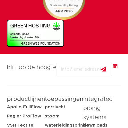
Email
blijf op de hoogte
productlijnen
toepassingen
integrated
Apollo FullFlow
perslucht
piping
Pegler ProFlow
stoom
systems
VSH Tectite
waterleidingsprinkler
downloads