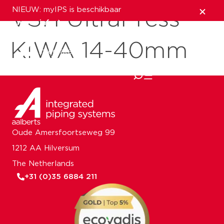
NIEUW: myIPS is beschikbaar
VSH UltraPress
meer info
KIWA 14-40mm
sluiten
Oude Amersfoortseweg 99
1212 AA Hilversum
The Netherlands
+31 (0)35 6884 211