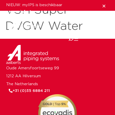
NIEUW: myIPS is beschikbaar
VSH Super
meer info
DVGW Water
sluiten
Oude Amersfoortseweg 99
1212 AA Hilversum
The Netherlands
+31 (0)35 6884 211