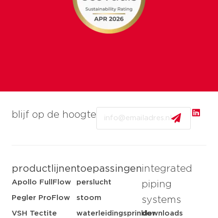
Email
blijf op de hoogte
productlijnen
toepassingen
integrated
Apollo FullFlow
perslucht
piping
Pegler ProFlow
stoom
systems
VSH Tectite
waterleidingsprinkler
downloads