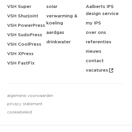
VSH Super
solar
Aalberts IPS
design service
VSH Shurjoint
verwarming &
koeling
my IPS
VSH PowerPress
aardgas
over ons
VSH SudoPress
drinkwater
referenties
VSH CoolPress
nieuws
VSH XPress
contact
VSH FastFix
vacatures
algemene voorwaarden
privacy statement
cookiebeleid