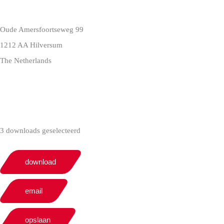
Oude Amersfoortseweg 99
1212 AA Hilversum
The Netherlands
+31 (0)35 6884 211
3 downloads geselecteerd
download
email
opslaan