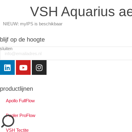
VSH Aquarius ae
NIEUW: myIPS is beschikbaar
meer info
blijf op de hoogte
sluiten
Email
sluiten
productlijnen
Apollo FullFlow
Pegler ProFlow
VSH Tectite