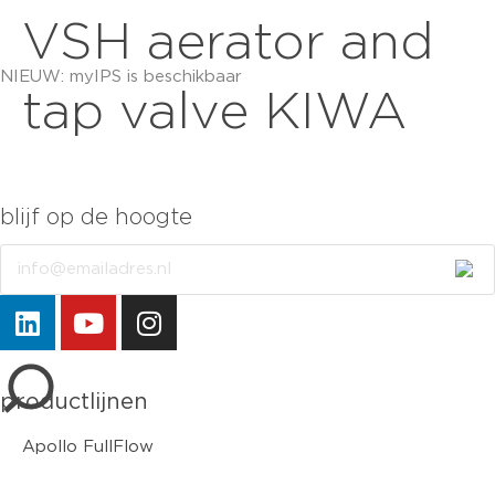
VSH aerator and
NIEUW: myIPS is beschikbaar
meer info
tap valve KIWA
blijf op de hoogte
Email
sluiten
productlijnen
Apollo FullFlow