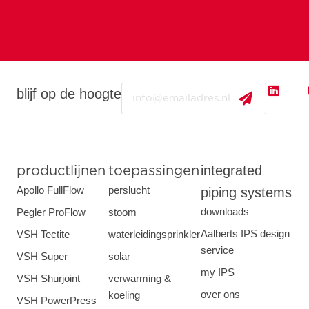
Email
blijf op de hoogte
integrated
productlijnen
toepassingen
Apollo FullFlow
perslucht
piping systems
downloads
Pegler ProFlow
stoom
Aalberts IPS design
VSH Tectite
waterleidingsprinkler
service
VSH Super
solar
my IPS
VSH Shurjoint
verwarming &
over ons
koeling
VSH PowerPress