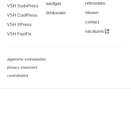
referenties
aardgas
VSH SudoPress
nieuws
drinkwater
VSH CoolPress
contact
VSH XPress
vacatures
VSH FastFix
algemene voorwaarden
privacy statement
cookiebeleid
3 downloads geselecteerd
opslaan