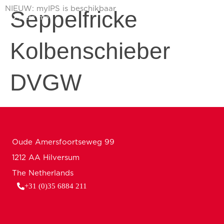
NIEUW: myIPS is beschikbaar
Seppelfricke
meer info
Kolbenschieber
sluiten
DVGW
Oude Amersfoortseweg 99
1212 AA Hilversum
The Netherlands
+31 (0)35 6884 211