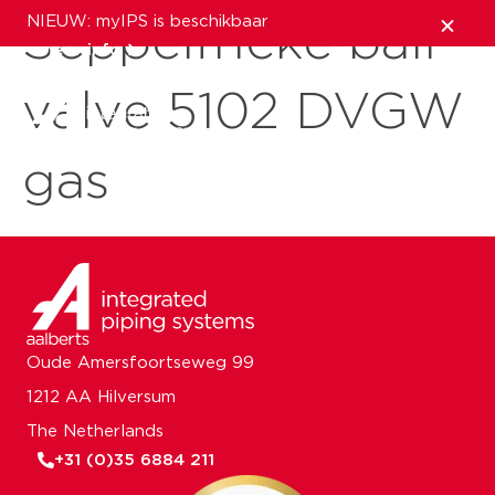
NIEUW: myIPS is beschikbaar
Seppelfricke ball
meer info
valve 5102 DVGW
sluiten
gas
Oude Amersfoortseweg 99
1212 AA Hilversum
The Netherlands
+31 (0)35 6884 211