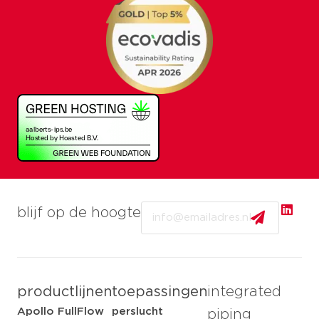
Email
blijf op de hoogte
productlijnen
toepassingen
integrated
Apollo FullFlow
perslucht
piping