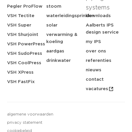
Pegler ProFlow
stoom
systems
VSH Tectite
waterleidingsprinkler
downloads
VSH Super
solar
Aalberts IPS
design service
VSH Shurjoint
verwarming &
koeling
my IPS
VSH PowerPress
aardgas
over ons
VSH SudoPress
drinkwater
referenties
VSH CoolPress
nieuws
VSH XPress
contact
VSH FastFix
vacatures
algemene voorwaarden
privacy statement
cookiebeleid