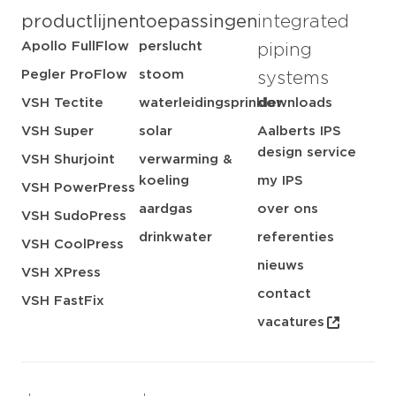
productlijnen
toepassingen
integrated
Apollo FullFlow
perslucht
piping
Pegler ProFlow
stoom
systems
VSH Tectite
waterleidingsprinkler
downloads
VSH Super
solar
Aalberts IPS
design service
VSH Shurjoint
verwarming &
koeling
my IPS
VSH PowerPress
aardgas
over ons
VSH SudoPress
drinkwater
referenties
VSH CoolPress
nieuws
VSH XPress
contact
VSH FastFix
vacatures