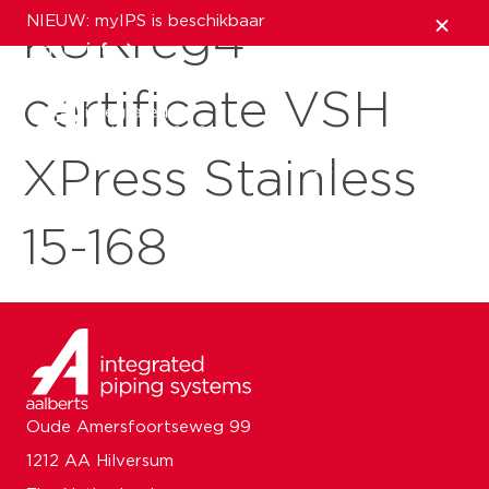
NIEUW: myIPS is beschikbaar
KUKreg4
meer info
certificate VSH
sluiten
XPress Stainless
15-168
Oude Amersfoortseweg 99
1212 AA Hilversum