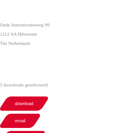
Oude Amersfoortseweg 99
1212 AA Hilversum
The Netherlands
+31 (0)35 6884 211
3 downloads geselecteerd
download
email