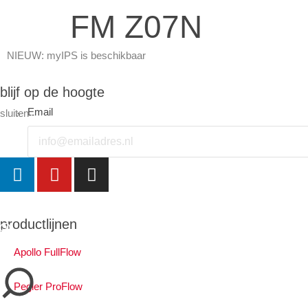
FM Z07N
NIEUW: myIPS is beschikbaar
meer info
blijf op de hoogte
Email
sluiten
sluiten
productlijnen
Apollo FullFlow
Pegler ProFlow