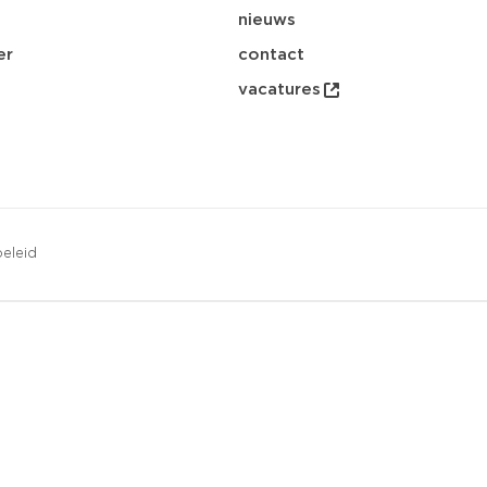
nieuws
er
contact
vacatures
eleid
opsl
download
email