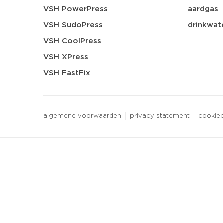
VSH PowerPress
aardgas
VSH SudoPress
drinkwat
VSH CoolPress
VSH XPress
VSH FastFix
algemene voorwaarden
privacy statement
cookieb
3 downloads geselecteerd