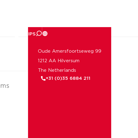
er ons
Oude Amersfoortseweg 99
1212 AA Hilversum
The Netherlands
+31 (0)35 6884 211
ems