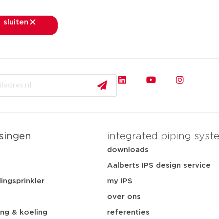
sluiten
sluiten
rkten
toepassingen
downloads
services
ov
singen
integrated piping syst
t
downloads
Aalberts IPS design service
ingsprinkler
my IPS
over ons
ng & koeling
referenties