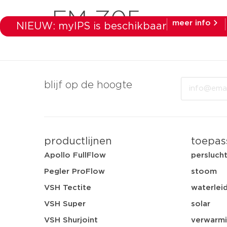
FM Z05
meer info
NIEUW: myIPS is beschikbaar
producten
ma
Email
blijf op de hoogte
productlijnen
toepas
Apollo FullFlow
persluch
Pegler ProFlow
stoom
VSH Tectite
waterleid
VSH Super
solar
VSH Shurjoint
verwarmi