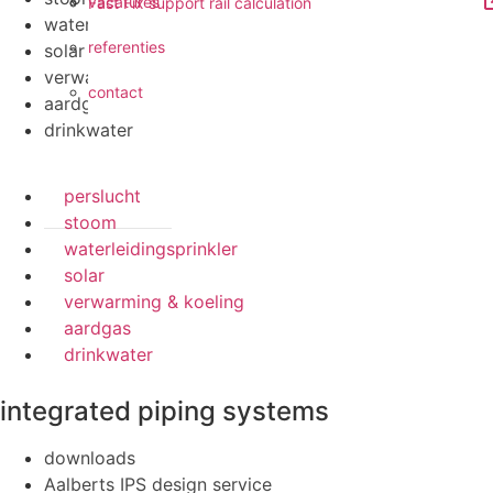
vacatures
Fast Fix support rail calculation
waterleidingsprinkler
referenties
solar
verwarming & koeling
contact
aardgas
drinkwater
perslucht
stoom
waterleidingsprinkler
solar
verwarming & koeling
aardgas
drinkwater
integrated piping systems
downloads
Aalberts IPS design service