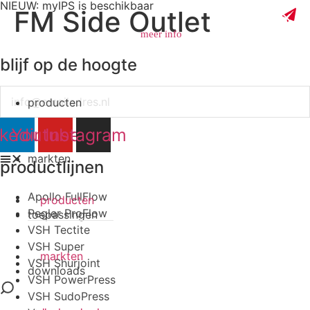
NIEUW: myIPS is beschikbaar
FM Side Outlet
meer info
blijf op de hoogte
Email
producten
sluiten
nkedin
Youtube
Instagram
markten
productlijnen
Apollo FullFlow
producten
Pegler ProFlow
toepassingen
VSH Tectite
VSH Super
markten
VSH Shurjoint
downloads
VSH PowerPress
VSH SudoPress