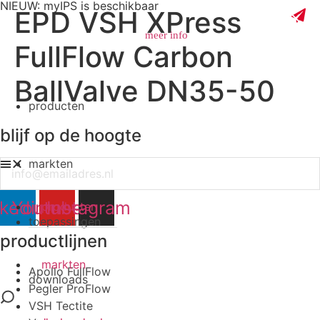
NIEUW: myIPS is beschikbaar
EPD VSH XPress
meer info
FullFlow Carbon
BallValve DN35-50
producten
sluiten
blijf op de hoogte
markten
Email
nkedin
Youtube
Instagram
producten
toepassingen
productlijnen
markten
Apollo FullFlow
downloads
Pegler ProFlow
VSH Tectite