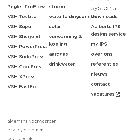
Pegler ProFlow
stoom
systems
VSH Tectite
waterleidingsprinkler
downloads
VSH Super
solar
Aalberts IPS
design service
VSH Shurjoint
verwarming &
koeling
my IPS
VSH PowerPress
aardgas
over ons
VSH SudoPress
drinkwater
referenties
VSH CoolPress
nieuws
VSH XPress
contact
VSH FastFix
vacatures
algemene voorwaarden
privacy statement
cookiebeleid