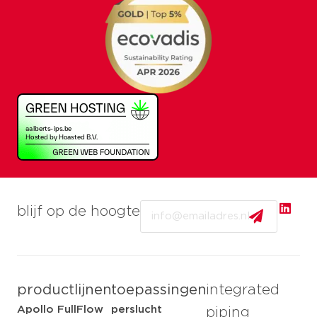
Email
blijf op de hoogte
productlijnen
toepassingen
integrated
Apollo FullFlow
perslucht
piping