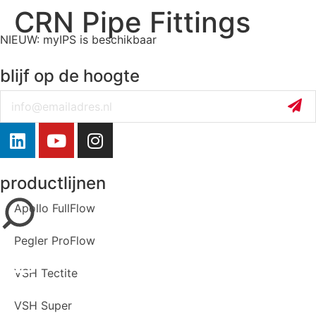
CRN Pipe Fittings
NIEUW: myIPS is beschikbaar
meer info
blijf op de hoogte
Email
sluiten
productlijnen
Apollo FullFlow
Pegler ProFlow
VSH Tectite
VSH Super