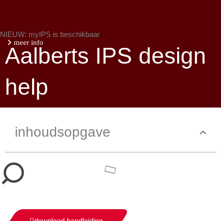
NIEUW: myIPS is beschikbaar
meer info
Aalberts IPS design
help
inhoudsopgave
sluiten
download handleiding