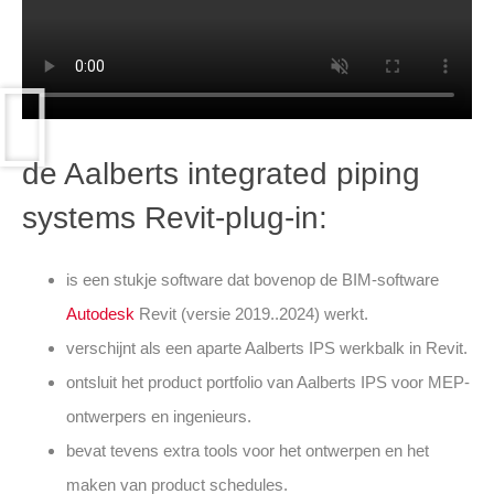
de Aalberts integrated piping
systems Revit-plug-in:
is een stukje software dat bovenop de BIM-software
Autodesk
Revit (versie 2019..2024) werkt.
verschijnt als een aparte Aalberts IPS werkbalk in Revit.
ontsluit het product portfolio van Aalberts IPS voor MEP-
ontwerpers en ingenieurs.
bevat tevens extra tools voor het ontwerpen en het
maken van product schedules.