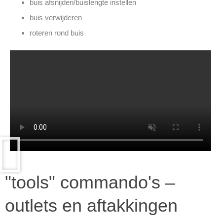
buis afsnijden/buislengte instellen
buis verwijderen
roteren rond buis
"tools" commando's –
outlets en aftakkingen